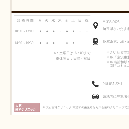
診療時間
月
火
水
木
金
土
日
祝
〒336-0025
埼玉県さいたま市南区
10:00～13:00
●
●
●
－
●
●
－
－
JR京浜東北線・
14:30～19:30
●
●
●
－
●
○
－
－
※さいたま市
○：土曜日は18：00まで
※JR「京浜
※休診日：日曜・祝日
※JR南浦和駅
南区コミュ
048-837-8241
敷地内に駐車場
© 大石歯科クリニック
南浦和の歯医者なら大石歯科クリニックで