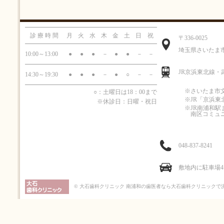
診療時間
月
火
水
木
金
土
日
祝
〒336-0025
埼玉県さいたま市南区
10:00～13:00
●
●
●
－
●
●
－
－
JR京浜東北線・
14:30～19:30
●
●
●
－
●
○
－
－
※さいたま市
○：土曜日は18：00まで
※JR「京浜
※休診日：日曜・祝日
※JR南浦和駅
南区コミュ
048-837-8241
敷地内に駐車場
© 大石歯科クリニック
南浦和の歯医者なら大石歯科クリニックで